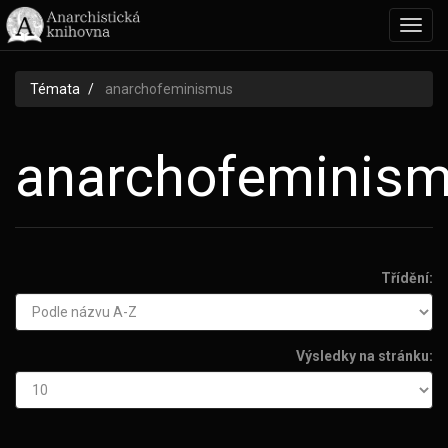
Toggl
navig
Témata
anarchofeminismus
anarchofeminis
Třídění:
Výsledky na stránku: