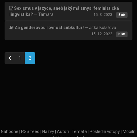
Sexismus v jazyce, aneb jaký má smysl feministická
lingvistika?
— Tamara
15. 3. 2023
8 str.
Za genderovou rovnost subkultur!
— Jitka Kolářová
15. 12. 2022
8 str.
«
1
2
Náhodné
|
RSS feed
|
Názvy
|
Autoři
|
Témata
|
Poslední vstupy
|
Mobilní