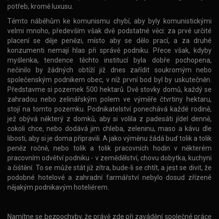
potřeb, kromě luxusu.
Těmto náběhům ke komunismu chybí, aby byly komunistickými
velmi mnoho, především však dvě podstatné věci: za prvé určité
placení se děje penězi, místo aby se dělo prací, a za druhé
konzumenti nemají hlas při správě podniku. Přece však, kdyby
myšlenka, tendence těchto institucí byla dobře pochopena,
nečinilo by žádných obtíží již dnes zařídit soukromým nebo
společenským podnikem obec, v níž první bod byl by uskutečněn.
Představme si pozemek 500 hektarů. Dvě stovky domů, každý se
zahradou nebo zelinářským polem ve výměře čtvrtiny hektaru,
stojí na tomto pozemku. Podnikatelství ponechává každé rodině,
jež obývá některý z domků, aby si volila z padesáti jídel denně,
cokoli chce, nebo dodává jim chleba, zeleninu, maso a kávu dle
libosti, aby si je doma připravili. A jako výměnu žádá buď tolik a tolik
peněz ročně, nebo tolik a tolik pracovních hodin v některém
pracovním odvětví podniku - v zemědělství, chovu dobytka, kuchyni
a čištění. To se může stát již zítra, bude-li se chtít, a jest se divit, že
podobné hotelové a zahradní farmářství nebylo dosud zřízené
nějakým podnikavým hoteliérem.
Namítne se bezpochyby, že právě zde při zavádění společné práce