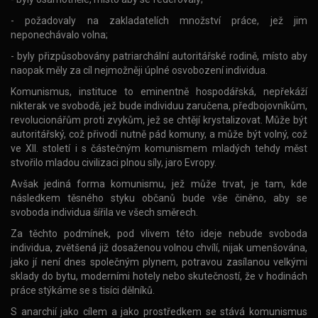
- požadovaly na zakladatelích množství práce, jež jim
neponechávalo volna;
- byly přizpůsobovány patriarchální autoritářské rodině, místo aby
naopak měly za cíl nejmožněji úplné osvobození individua.
Komunismus, instituce to eminentně hospodářská, nepřekáží
nikterak ve svobodě, jež bude individuu zaručena, předbojovníkům,
revolucionářům proti zvykům, jež se chtějí krystalizovat. Může být
autoritářský, což přivodí nutně pád komuny, a může být volný, což
ve XII. století i s částečným komunismem mladých tehdy měst
stvořilo mladou civilizaci plnou síly, jaro Evropy.
Avšak jediná forma komunismu, jež může trvat, je tam, kde
následkem těsného styku občanů bude vše činěno, aby se
svoboda individua šířila ve všech směrech.
Za těchto podmínek, pod vlivem této ideje nebude svoboda
individua, zvětšená již dosaženou volnou chvílí, nijak umenšována,
jako jí není dnes společným plynem, potravou zasílanou velkými
sklady do bytu, moderními hotely nebo skutečností, že v hodinách
práce stýkáme se s tisíci dělníků.
S anarchií jako cílem a jako prostředkem se stává komunismus