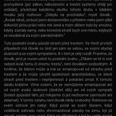
promyšlené (jež zákon, náboženství a trestní systémy chtějí jen
ovládat), předchází každému skutku tohoto druhu v lidském
mozku jistý rozhovor: „Odejdu na procházku“, myslí člověk…
„Avšak nikoli, umluvil jsem dostaveníčko s přítelem nebo jsem slíbil
dokončit jistou práci nebo mé ženě a mým dětem bylo by smutno,
kdyby zůstaly samy, nebo konečně ztratil bych své místo, kdybych
se neodebral za svým zaměstnáním.“
Tuto poslední úvahu působí strach před trestem. Ve třech prvních
případech má člověk co činit jen sám se sebou, se svými obyčeji
slušnosti a se svými sympatiemi. A v tom je celý rozdíl. Pravíme, že
člověk, jenž je nucen učinit tu poslední úvahu: „Zříkám se té či oné
radosti kvůli tomu či onomu trestu“, není člověkem svobodným. A
tvrdíme, že lidstvo může a má se emancipovat od strachu před
trestem a že může utvořit společnost anarchistickou, ve které
strach před trestem i nepříjemnost z pokárání zmizí. K tomuto
ideálu kráčíme. Víme ovšem, že se nemůžeme emancipovat ani
od svých zvyků slušnosti (dodržet slib) ani od svých sympatií
(bolest způsobit těm, jež milujeme či jež nechceme zarmoutit ani
zklamat). V tomto vztahu není člověk nikdy svobodný. Robinson na
svém ostrově jím nebyl. Když počal se svým člunem, když
vzdělával zahradu nebo shromažďoval zásoby na zimu, byl již
zaujat, sevřen svou prací. Když se cítil lenivý a byl by raději zůstal