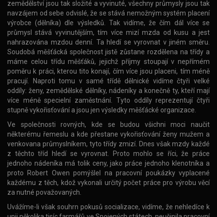
zemědělství jsou tak složité a vyvinuté, všechny průmysly jsou tak
navzájem od sebe odvislé, že se stává nemožným systém placení
výrobce (dělníka) dle výsledků. Tak vidíme, že čím dál více se
průmysl stává vyvinutějším, tím více mizí mzda od kusu a jest
nahrazována mzdou denní. Ta hledí se vyrovnat v jiném směru.
Soudobá měšťácká společnost jistě zůstane rozdělena na třídy a
máme celou třídu měšťáků, jejichž příjmy stoupají v nepřímém
poměru k práci, kterou tito konají, čím více jsou placeni, tím méně
pracují. Naproti tomu v samé třídě dělnické vidíme čtyři velké
oddíly: ženy, zemědělské dělníky, nádeníky a konečně ty, kteří mají
více méně specielní zaměstnání. Tyto oddíly reprezentují čtyři
stupně vykořisťování a jsou jen výsledky měšťácké organizace.
Ve společnosti rovných, kde se budou všichni moci naučit
některému řemeslu a kde přestane vykořisťování ženy mužem a
venkovana průmyslníkem, tyto třídy zmizí. Dnes však mzdy každé
z těchto tříd hledí se vyrovnat. Proto mohlo se říci, že práce
jednoho nádeníka má tolik ceny, jako práce jednoho klenotníka a
proto Robert Owen pomýšlel na pracovní poukázky vyplacené
každému z těch, kdož vykonali určitý počet práce pro výrobu věcí
za nutné považovaných.
Uvážíme-li však souhrn pokusů socializace, vidíme, že nehledíce k
unii několika tisíc farmářů ve Spojených státech, neučinila pracovní