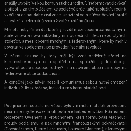
snažily utvořit "velkou komunistickou rodinu", "reformovat člověka"
a připojily za tímto účelem ke společné práci také spolužití v rodině,
vzdáleni od soudobé civilizace, uzavření se a zúčastňování "bratří
a sester" v celém duševním životě každého člena.
Mimoto nebyl činěn dostatečný rozdíl mezi obcemi samostatnými,
stále znova a nova zakládanými v posledních třech nebo čtyřech
stoletích, a mezi obcemi mnohými a federovanými, které by mohly
povstat ve společnosti po provedení sociální revoluce.
V zájmu diskuse by tedy měl být vzat odděleně zřetel na
komunistickou výrobu a spotřebu, na spolužití - je-li nutno je
vytvářet podle soudobé rodiny? - na uzavřené obce naší doby, na
federované obce budoucnosti.
A konečně jako závěr: nese-li komunismus sebou nutně omezení
individua? Jinak řečeno, individuum v komunistické obci.
Pod jménem socialismu vůbec bylo v minulém století provedeno
nesmírné myšlenkové hnutí počínaje Babeufem, Saint-Simonem,
Robertem Owenem a Proudhonem, kteří formulovali vládnoucí
proudy socialismu, a pak mnohými francouzskými pokračovateli
(Considéranem, Pierre Lerouxem, Louisem Blancem), německými