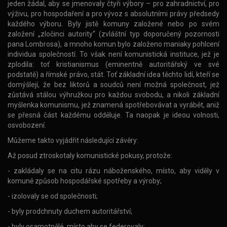
jeden žádal, aby se jmenovaly čtyři výbory – pro zahradnictví, pro
výživu, pro hospodaření a pro vývoz s absolutními právy předsedy
každého výboru. Byly jistě komuny založené nebo po svém
založení „zločinci autority“ (zvláštní typ doporučený pozornosti
pana Lombrosa), a mnoho komun bylo založeno maniaky pohlcení
individua společností. To však není komunistická instituce, jež je
zplodila: toť kristianismus (eminentně autoritářský ve své
podstatě) a římské právo, stát. Toť základní idea těchto lidí, kteří se
domýšlejí, že bez liktorů a soudců není možná společnost, jež
zůstává stálou výhružkou pro každou svobodu, a nikoli základní
myšlenka komunismu, jež znamená spotřebovávat a vyrábět, aniž
se přesná část každému odděluje. Ta naopak je ideou volnosti,
osvobození.
Můžeme takto vyjádřit následující závěry:
Až posud ztroskotaly komunistické pokusy, protože:
- zakládaly se na citu rázu náboženského, místo, aby viděly v
komuně způsob hospodářské spotřeby a výroby;
- izolovaly se od společnosti;
- byly prodchnuty duchem autoritářství;
- byly osamotnělé, místo aby se federovaly;