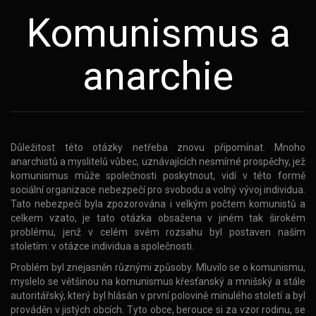
Komunismus a
anarchie
Důležitost této otázky netřeba znovu připomínat. Mnoho
anarchistů a myslitelů vůbec, uznávajících nesmírné prospěchy, jež
komunismus může společnosti poskytnout, vidí v této formě
sociální organizace nebezpečí pro svobodu a volný vývoj individua.
Tato nebezpečí byla zpozorována i velkým počtem komunistů a
celkem vzato, je tato otázka obsažena v jiném tak širokém
problému, jenž v celém svém rozsahu byl postaven naším
stoletím: v otázce individua a společnosti.
Problém byl znejasněn různými způsoby. Mluvilo se o komunismu,
myslelo se většinou na komunismus křesťanský a mnišský a stále
autoritářský, který byl hlásán v první polovině minulého století a byl
prováděn v jistých obcích. Tyto obce, berouce si za vzor rodinu, se