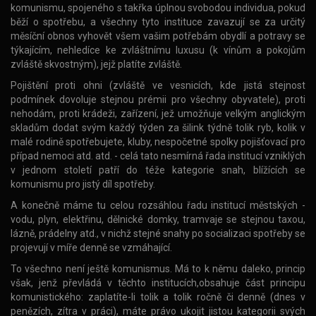
komunismu, spojeného s takřka úplnou svobodou individua, pokud
běží o spotřebu, a všechny tyto instituce zavazují se za určitý
měsíční obnos vyhovět všem vašim potřebám obydlí a potravy se
týkajícím, nehledíce ke zvláštnímu luxusu (k vínům a pokojům
zvláště skvostným), jejž platíte zvláště.
Pojištění proti ohni (zvláště ve vesnicích, kde jistá stejnost
podmínek dovoluje stejnou prémii pro všechny obyvatele), proti
nehodám, proti krádeži, zařízení, jež umožňuje velkým anglickým
skladům dodat svým každý týden za šilink týdně tolik ryb, kolik v
malé rodině spotřebujete, kluby, nespočetné spolky pojišťovací pro
případ nemoci atd. atd. - celá tato nesmírná řada institucí vzniklých
v jednom století patří do téže kategorie snah, blížících se
komunismu pro jistý díl spotřeby.
A konečně máme tu celou rozsáhlou řadu institucí městských -
vodu, plyn, elektřinu, dělnické domky, tramvaje se stejnou taxou,
lázně, prádelny atd., v nichž stejné snahy po socializaci spotřeby se
projevují v míře denně se vzmáhající.
To všechno není ještě komunismus. Má to k němu daleko, princip
však, jenž převládá v těchto institucích,obsahuje část principu
komunistického: zaplatíte-li tolik a tolik ročně či denně (dnes v
penězích, zítra v práci), máte právo ukojit jistou kategorii svých