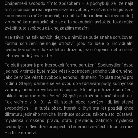
Chápeme-li svobodu tímto způsobem – a pochybuji, že lze najít
širší a současně reálnější vymezení svobody – můžeme říci jistě, že
komunismus může umenšit, a i ubít každou individuální svobodu (
v mnohé komunistické obci se o to pokoušeli), avšak že také může
zvětšit tuto svobodu až k nejzazším mezím.
Vše závisí na základních idejích, s nimiž se bude snaha sdružovat.
Forma sdružení neurčuje otroctví, jsou to ideje o individuální
svobodě vnášené do každého sdružení, jež určují více nebo méně
jeho svobodný charakter.
To platí správně pro kteroukoli formu sdružení. Spolubydlení dvou
jedinců v témže bytě může vést k zotročení jednoho vůlí druhého,
jako že může vést k svobodě jednoho i druhého. To platí stejně pro
rodinu. Stejně, dáme-li se ve dvou do vzdělávání půdy, kuchyňské
zahrady nebo do vydávání časopisu. Stejně pro každé sdružení,
jakkoli nepatrné nebo četné. Stejně pro každou sociální instituci.
Tak vidíme v X., XI. A XII. století obec rovných lidí, lidí stejně
svobodných – a tutéž obec, kterak o čtyři sta let později chce
diktaturu jediného mnicha. Instituce soudce, zákona atd. zůstává;
myšlenka římského práva, státu převládá, zatímco myšlenka
svobody, smířlivosti ve prospěch a federace ve všech stupních mizí
– a to je otroctví.