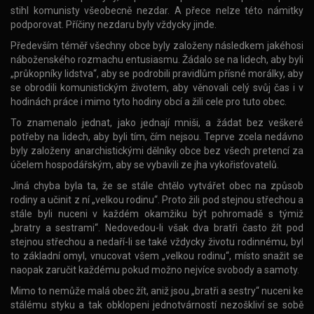
stihl komunisty všeobecně nezdar. A přece nelze této námitky
podporovat. Příčiny nezdaru byly vždycky jinde.
Především téměř všechny obce byly založeny následkem jakéhosi
náboženského rozmachu entusiasmu. Žádalo se na lidech, aby byli
„průkopníky lidstva“, aby se podrobili pravidlům přísné morálky, aby
se obrodili komunistickým životem, aby věnovali celý svůj čas i v
hodinách práce i mimo tyto hodiny obcí a žili cele pro tuto obec.
To znamenalo jednat, jako jednají mniši, a žádat bez veškeré
potřeby na lidech, aby byli tím, čím nejsou. Teprve zcela nedávno
byly založeny anarchistickými dělníky obce bez všech pretencí za
účelem hospodářským, aby se vybavili ze jha vykořisťovatelů.
Jiná chyba byla ta, že se stále chtělo vytvářet obec na způsob
rodiny a učinit z ní „velkou rodinu“. Proto žili pod stejnou střechou a
stále byli nuceni v každém okamžiku být pohromadě s týmiž
„bratry a sestrami“. Nedovedou-li však dva bratři často žít pod
stejnou střechou a nedaří-li se také vždycky životu rodinnému, byl
to základní omyl, vnucovat všem „velkou rodinu“, místo snažit se
naopak zaručit každému pokud možno nejvíce svobody a samoty.
Mimo to nemůže malá obec žít, aniž jsou „bratři a sestry“ nuceni ke
stálému styku a tak obklopeni jednotvárností nezoškliví se sobě