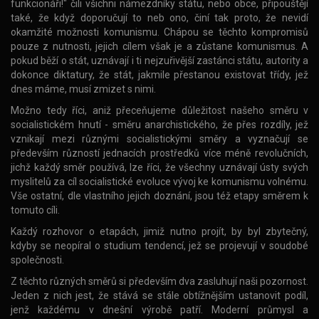
funkcionáři!" čili všichni námezdníky státu, nebo obce, připouštějí
také, že když doporučují to neb ono, činí tak proto, že nevidí
okamžité možnosti komunismu. Chápou se těchto kompromisů
pouze z nutnosti, jejich cílem však je a zůstane komunismus. A
pokud běží o stát, uznávají i ti nejzuřivější zastánci státu, autority a
dokonce diktatury, že stát, jakmile přestanou existovat třídy, jež
dnes máme, musí zmizet s nimi.
Možno tedy říci, aniž přeceňujeme důležitost našeho směru v
socialistickém hnutí - směru anarchistického, že přes rozdíly, jež
vznikají mezi různými socialistickými směry a vyznačují se
především růzností jednacích prostředků více méně revolučních,
jichž každý směr používá, lze říci, že všechny uznávají ústy svých
myslitelů za cíl socialistické evoluce vývoj ke komunismu volnému.
Vše ostatní, dle vlastního jejich doznání, jsou též etapy směrem k
tomuto cíli.
Každý rozhovor o etapách, jimiž nutno projít, by byl zbytečný,
kdyby se neopíral o studium tendencí, jež se projevují v soudobé
společnosti.
Z těchto různých směrů si především dva zasluhují naši pozornost.
Jeden z nich jest, že stává se stále obtížnějším ustanovit podíl,
jenž každému v dnešní výrobě patří. Moderní průmysl a