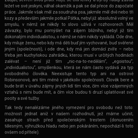
ležet ve své jeskyni, váhal okamžik a pak se dal přece do započaté
práce. Jakmile však měl za soudruha psa, jakmile měl dvě nebo tři
kozy a především jakmile potkal Pátka, nebyl již absolutně volný ve
smyslu, v němž se někdy to slovo užívá v rozhovorech. Měl
závazky, bylo mu pomýšlet na zájem bližního, nebyl již tím
dokonalým individualistou, o němž se nám někdy vykládá. Ode dne,
kdy miluje ženu, nebo kdy má děti buď jím vychované, buď svěřené
jiným (společnosti), i ode dne, kdy má jen domácí zvíře – nebo
třeba jen kuchyňskou zahrádku, kterou musí v určitých hodinách
zalévat – není již tím „nic-na-to-nedělám“, „egoistou“,
„individualistou“, smyšlenkou, která se nám často vydává za typ
svobodného člověka. Neexistuje tento typ ani na ostrově
Robinsonově, ani tím méně v jakékoliv společnosti. Člověk bere a
bude brát v úvahu zájmy jiných lidí tím více, čím více vzájemných
vztahů s nimi bude mít, a čím více budou ti druzí uplatňovat své
pocity a své tužby.
Tak tedy nenalézáme jiného vymezení pro svobodu než toto:
možnost jednat aniž v našem rozhodnutí, jež máme učinit,
zasahuje strach před společenským trestem (donucením
tělesným, výhružkou hladu nebo jen pokáráním, nepochází-li toto
ovšem od přítele).