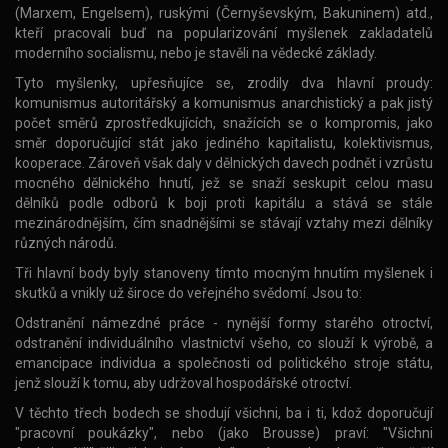
(Marxem, Engelsem), ruskými (Černyševským, Bakuninem) atd.,
kteří pracovali buď na popularizování myšlenek zakladatelů
moderního socialismu, nebo je stavěli na vědecké základy.
Tyto myšlenky, upřesňujíce se, zrodily dva hlavní proudy:
komunismus autoritářský a komunismus anarchistický a pak jistý
počet směrů zprostředkujících, snažících se o kompromis, jako
směr doporučující stát jako jediného kapitalistu, kolektivismus,
kooperace. Zároveň však daly v dělnických davech podnět i vzrůstu
mocného dělnického hnutí, jež se snaží seskupit celou masu
dělníků podle odborů k boji proti kapitálu a stává se stále
mezinárodnějším, čím snadnějšími se stávají vztahy mezi dělníky
různých národů.
Tři hlavní body byly stanoveny tímto mocným hnutím myšlenek i
skutků a vnikly už široce do veřejného svědomí. Jsou to:
Odstranění námezdné práce - nynější formy starého otroctví,
odstranění individuálního vlastnictví všeho, co slouží k výrobě, a
emancipace individua a společnosti od politického stroje státu,
jenž slouží k tomu, aby udržoval hospodářské otroctví.
V těchto třech bodech se shodují všichni, ba i ti, kdož doporučují
"pracovní poukázky", nebo (jako Brousse) praví: "Všichni