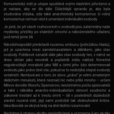
Komunistický stát je utopie opuštěná svými vlastními přívrženci a
je načase, aby se šlo dále. Důležitější opravdu je, aby byla
studována otázka, zda také anarchistický komunismus či volný
komunismus nemusí vést k umenšení individuální svobody.
Je jisté, že při všech rozhovorech o svobodě jsou zatemněny naše
myšlenky přežitky po staletích otroctví a náboženského utlačení,
pod nimiž jsme žili.
Národohospodáři představili nucenou smlouvu (pohrůžkou hladu),
jež je uzavřena mezi zaměstnavatelem a dělníkem, jako stav
svobody. Politikové označili dále jako stav svobody ten, v němž se
dnes občan jako nevolník a poplatník státu nalézá. Konečně
nejpokročilejší moralisté jako Mill a četní jeho žáci determinovali
svobodu jako právo činit vše, pokud se to nedotýká stejné svobody
ostatních. Nemluvě ani o tom, že slovo „právo“ je velmi zmateným
dědictvím minulosti, které neznačí nic nebo příliš mnoho – určení
Milovo dovolilo filosofu Spencerovi, nesčetnému počtu spisovatelů
a také i několika anarcho-individualistům obnovit soudnictví a
zákonné trestání až k trestu smrti – čili v posledních důsledcích
zavést nuceně stát, jejž sami podrobili tak obdivuhodné kritice.
Idea libovůle se skrývá tedy na dně těchto rozumování.
Necháme-li stranou skutky nepředložené a vezmeme-li jen skutky