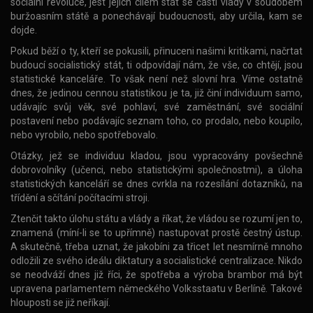
sociální revoluce, jest jejich cílem stát se částí vlády v soudobém
buržoasním státě a ponechávají budoucnosti, aby určila, kam se
dojde.
Pokud běží o ty, kteří se pokusili, přinuceni našimi kritikami, načrtat
budoucí socialistický stát, ti odpovídají nám, že vše, co chtějí, jsou
statistické kanceláře. To však není než slovní hra. Víme ostatně
dnes, že jedinou cennou statistikou je ta, již činí individuum samo,
udávajíc svůj věk, své pohlaví, své zaměstnání, své sociální
postavení nebo podávajíc seznam toho, co prodalo, nebo koupilo,
nebo vyrobilo, nebo spotřebovalo.
Otázky, jež se individuu kladou, jsou vypracovány povšechně
dobrovolníky (učenci, nebo statistickými společnostmi), a úloha
statistických kanceláří se dnes cvrkla na rozesílání dotazníků, na
třídění a sčítání počítacími stroji.
Ztenčit takto úlohu státu a vlády a říkat, že vládou se rozumí jen to,
znamená (míní-li se to upřímně) nastupovat prostě čestný ústup.
A skutečně, třeba uznat, že jakobíni za třicet let nesmírně mnoho
odložili ze svého ideálu diktatury a socialistické centralizace. Nikdo
se neodváží dnes již říci, že spotřeba a výroba brambor má být
upravena parlamentem německého Volksstaatu v Berlíně. Takové
hlouposti se již neříkají.