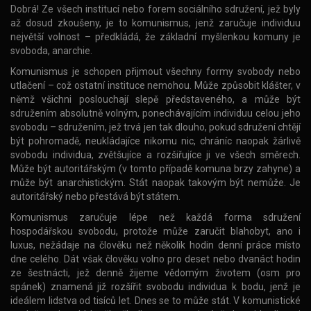
Dobrá! Ze všech institucí nebo forem sociálního sdružení, jež byly
až dosud zkoušeny, je to komunismus, jenž zaručuje individuu
největší volnost – předkládá, že základní myšlenkou komuny je
svoboda, anarchie.
Komunismus je schopen přijmout všechny formy svobody nebo
utlačení – což ostatní instituce nemohou. Může způsobit klášter, v
němž všichni poslouchají slepě představeného, a může být
sdružením absolutně volným, ponechávajícím individuu celou jeho
svobodu – sdružením, jež trvá jen tak dlouho, pokud sdružení chtějí
být pohromadě, neukládajíce nikomu nic, chráníc naopak žárlivě
svobodu individua, zvětšujíce a rozšiřujíce ji ve všech směrech.
Může být autoritářským (v tomto případě komuna brzy zahyne) a
může být anarchistickým. Stát naopak takovým být nemůže. Je
autoritářský nebo přestává být státem.
Komunismus zaručuje lépe než každá forma sdružení
hospodářskou svobodu, protože může zaručit blahobyt, ano i
luxus, nežádaje na člověku než několik hodin denní práce místo
dne celého. Dát však člověku volno pro deset nebo dvanáct hodin
ze šestnácti, jež denně žijeme vědomým životem (osm pro
spánek) znamená již rozšířit svobodu individua k bodu, jenž je
ideálem lidstva od tisíců let. Dnes se to může stát. V komunistické