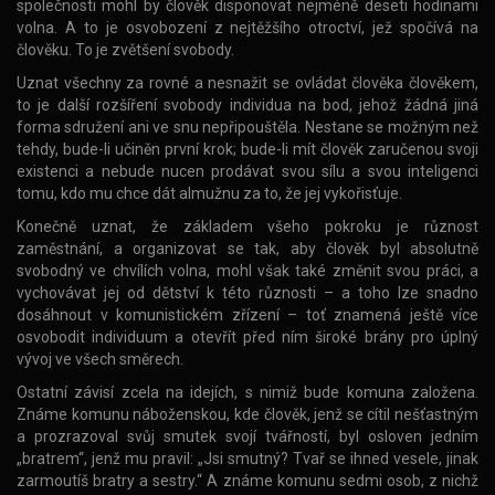
společnosti mohl by člověk disponovat nejméně deseti hodinami
volna. A to je osvobození z nejtěžšího otroctví, jež spočívá na
člověku. To je zvětšení svobody.
Uznat všechny za rovné a nesnažit se ovládat člověka člověkem,
to je další rozšíření svobody individua na bod, jehož žádná jiná
forma sdružení ani ve snu nepřipouštěla. Nestane se možným než
tehdy, bude-li učiněn první krok; bude-li mít člověk zaručenou svoji
existenci a nebude nucen prodávat svou sílu a svou inteligenci
tomu, kdo mu chce dát almužnu za to, že jej vykořisťuje.
Konečně uznat, že základem všeho pokroku je různost
zaměstnání, a organizovat se tak, aby člověk byl absolutně
svobodný ve chvílích volna, mohl však také změnit svou práci, a
vychovávat jej od dětství k této různosti – a toho lze snadno
dosáhnout v komunistickém zřízení – toť znamená ještě více
osvobodit individuum a otevřít před ním široké brány pro úplný
vývoj ve všech směrech.
Ostatní závisí zcela na idejích, s nimiž bude komuna založena.
Známe komunu náboženskou, kde člověk, jenž se cítil nešťastným
a prozrazoval svůj smutek svojí tvářností, byl osloven jedním
„bratrem“, jenž mu pravil: „Jsi smutný? Tvař se ihned vesele, jinak
zarmoutíš bratry a sestry.“ A známe komunu sedmi osob, z nichž