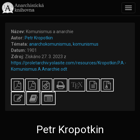
Toggl
navig
Název:
Komunismus a anarchie
Autor:
Petr Kropotkin
Témata:
anarchokomunismus
,
komunismus
Datum:
1901
Zdroj:
Získáno 27. 3. 2023 z
https://proletarchiv.yolasite.com/resources/Kropotkin.P.A.-
Komunismus.A.Anarchie.odt
Jednoduchá
A4
EPUB
Samostatné
XeLaTeXový
obyčejný
Zdrojové
PDF
imposed
(pro
HTML
zdroj
textový
soubory
PDF
mobilní
zdroj
s
Upravuj
Přidej
Vyber
zařízení)
přílohami
tento
tento
jednotlivé
text
text
části
do
pro
bookbuilderu
bookbuilder
Petr Kropotkin