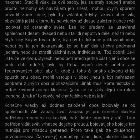
nakonec. Stačí-li však, že dvě osoby, jež se staly soupeři anebo
prostě nemohly se navzájem jen snést, mohou svým sporem
přivodit zánik obce, bylo by zvláštní, kdyby taková obec žila,
obzvláště ještě k tomu by se všecky až dosud založené obce měli
izolovat od ostatního světa. Lze říci předem, že uzavřená
společnost deseti, dvaceti nebo sta lidí nepotrvá déle, než tři nebo
čtyři roky. Kdyby trvala déle, bylo by to dokonce politováníhodné,
neboť by to jen dokazovalo, že se buď dali všichni podmanit
jedním, nebo že ztratili všichni svou individualitu. Tož dobrá! Je-li
jisté, že ve dvou, čtyřech, nebo pěti letech jedna část členů obce se
bude chtít oddělit, bylo by třeba aspoň deseti anebo více
federovaných obcí, aby ti, kdož z toho či onoho důvodu chtějí
opustit onu obec, mohli vstoupit v obec jinou a být nahrazeni
osobami z jiných obcí přicházejícími. Jinak musí komunistický úl
nutně zhynout anebo klesnout (jako se to vždy děje) do rukou
jednoho „bratra“ to obyčejně chytřejšího než ostatní.
Konečně všecky až dodnes založené obce izolovaly se od
společnosti. Ale zápas, život zápasu je pro činného člověka
potřebou mnohem nutkavější, než dobře prostřený stůl. Tato
potřeba vidět svět, vrhat se do jeho proudu, bojovat jeho boje je tím
nutnější pro mladou generaci. Proto také (jak ze zkušenosti
poznamenává Čajkovský) opouštějí mladí lidé, jakmile dosáhli