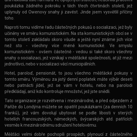
poukázka žádného pokroku v těch třech čtvrtinách století, jež
uplynuly od Owenovy snahy ji zavést. Jinde jsem vysvětlil příčiny
toho.
Naproti tomu vidíme řadu částečných pokusů o socializaci, jež byly
učiněny ve směru komunistickém. Na sta komunistických obcí se v
tomto století zakládalo skoro všude a ještě nyní známe jich více
než sto - všechny více méně komunistické. Ve smyslu
komunistickém - ovšem částečně - vedou si také skoro všechny
snahy o socializaci, jež vznikají v měšťácké společnosti, at již mezi
jednotlivci, nebo v socializaci věcí municipálních.
Hotel, paroloď, pensionát, to jsou všechno měšťácké pokusy v
tomto směru. Výměnou za jistý denní poplatek máte výběr deseti
nebo patnácti jídel, jež se vám v hotelu, nebo na parolodi
předkládají, aniž kdo kontroluje množství, jež jste snědli.
Tato organizace je rozvětvena i mezinárodně, a před odjezdem z
Paříže do Londýna můžete se opatřit poukázkami (za denních 10
franků), jež vám dovolují ubytovat se podle libosti v sterých
hotelích francouzských, německých, švýcarských atd. patřících
vesměs k mezinárodnímu sdružení hotelovému.
Měšťáci velmi dobře pochopili prospěch, plynoucí z částečného