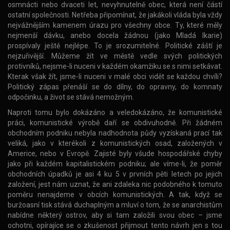
osmnácti nebo dvaceti let, nevyhnutelně obec, která není částí
ostatní společnosti. Netřeba připomínat, že jakákoli vláda byla vždy
nejvážnějším kamenem úrazu pro všechny obce. Ty, které měly
nejmenší dávku, anebo docela žádnou (jako Mladá Ikarie)
prospívaly ještě nejlépe. To je srozumitelné. Politické záští je
nejzuřivější. Můžeme žít ve městě vedle svých politických
protivníků, nejsme-li nuceni v každém okamžiku se s nimi setkávat.
Kterak však žít, jsme-li nuceni v malé obci vidět se každou chvíli?
Politický zápas přenáší se do dílny, do opravny, do komnaty
odpočinku, a život se stává nemožným.
Naproti tomu bylo dokázáno a veledokázáno, že komunistické
práci, komunistické výrobě daří se obdivuhodně. Při žádném
obchodním podniku nebyla nadhodnota půdy vyzískaná prací tak
veliká, jako v kterékoli z komunistických osad, založených v
Americe, nebo v Evropě. Zajisté byly všude hospodářské chyby
jako při každém kapitalistickém podniku; ale víme-li, že poměr
obchodních úpadků je asi 4 ku 5 v prvních pěti letech po jejich
založení, jest nám uznat, že ani zdaleka nic podobného k tomuto
poměru nenajdeme v obcích komunistických. A tak, když se
buržoasní tisk stává duchaplným a mluví o tom, že se anarchistům
nabídne některý ostrov, aby si tam založili svou obec – jsme
ochotni, opírajíce se o zkušenost přijmout tento návrh jen s tou