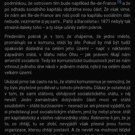
[1]
podmínkou, že ostrovem tím bude například Ille-de-France
a že
po odhadu sociálního kapitálu obdržíme svou část. Že však víme,
že nám ani Ille-de-France ani náš podíl na kapitálu sociálním dán
nebude, vezmeme si jej sami… Paříž a Barcelona r. 1871 nebyly tak
strašně daleky toho – a ty ideje učinily zatím pokrok.
Především pokrok je v tom, že chápeme, že jedno město,
proměňujíc se v komunu, stěží by žilo. Pokud by měl být tudíž
opakován důsledně na celém jeho území – např. v některém
západním státě, v Idahu nebo Ohiu – jak právem říkají nám
američtí socialisté. Tedy ke komunistické budoucnosti jest se nám
vrhnout jednoho dne nikoli v jediném městě, nýbrž na celém dosti
velkém území.
Ukázali jsme tak často na to, že státní komunismus je nemožný, že
by bylo zbytečné prodlévat u tohoto předmětu. Důkaz je ostatně již
v tom, že sami státovci, obhájcové socialistického státu, v něj
nevěří. Jedni zaměstnáni dobýváním části moci ve státě
soudobém – státě buržoasním – nesnaží se ani přesně vyjádřit, co
si představují pod socialistickým státem, jenž by nebyl přece: stát
jen kapitalistický a všichni námezdníky státu. Řekneme-li jim, že je
to, co chtějí, tu se zlobí; nevyjádří však přesně jinou formu
organizace, kterou chtějí postavit. A že nevěří na možnost blízké