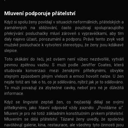
Mluvení podporuje přátelství
Když si spolu ženy povídají v situacích neformálních, přátelských a
zaměřených na sbližování, často používají spolupracujícího
překrývání: posluchačky mluví zároveň s vypravěčkami, aby tím
daly najevo účast, porozumění a podporu. Právě tento zvyk vedl
mužské posluchače k vytvoření stereotypu, že ženy jsou kdákavé
slepice.
Toto skákání do řeči, jež ovšem není vůbec nezdvořilé, vytváří
pevnou zpětnou vazbu. S muži podle Jeniffer Coates, která
studovala konverzaci mezi ženskými přítelkyněmi, obvykle
stejným způsobem plným vřelosti a emocí hovořit nelze. U žen
nejde totiž ani tak o to, co je sdělováno, nýbrž jak je to sdělováno.
To muži považují za zbytečné caviky, neboť pro ně je důležitá
informace.
Když se lingvisté zeptali žen, co nejčastěji dělají se svými
přítelkyněmi, jako hlavní odpověď vždy zaznělo: „Povídáme si“.
Mluvení je pro ně totiž základním konstitučním prvkem přátelství.
Mluvením se dělá přátelství. Tázané ženy uvedly, že společně
navštěvují galerie, kina, restaurace, ale všechny tyto činnosti jsou