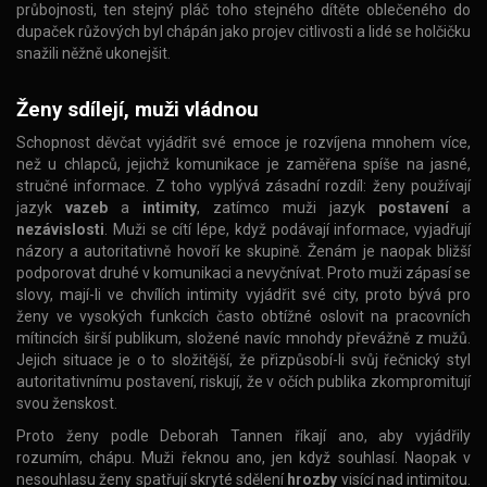
průbojnosti, ten stejný pláč toho stejného dítěte oblečeného do
dupaček růžových byl chápán jako projev citlivosti a lidé se holčičku
snažili něžně ukonejšit.
Ženy sdílejí, muži vládnou
Schopnost děvčat vyjádřit své emoce je rozvíjena mnohem více,
než u chlapců, jejichž komunikace je zaměřena spíše na jasné,
stručné informace. Z toho vyplývá zásadní rozdíl: ženy používají
jazyk
vazeb
a
intimity
, zatímco muži jazyk
postavení
a
nezávislosti
. Muži se cítí lépe, když podávají informace, vyjadřují
názory a autoritativně hovoří ke skupině. Ženám je naopak bližší
podporovat druhé v komunikaci a nevyčnívat. Proto muži zápasí se
slovy, mají-li ve chvílích intimity vyjádřit své city, proto bývá pro
ženy ve vysokých funkcích často obtížné oslovit na pracovních
mítincích širší publikum, složené navíc mnohdy převážně z mužů.
Jejich situace je o to složitější, že přizpůsobí-li svůj řečnický styl
autoritativnímu postavení, riskují, že v očích publika zkompromitují
svou ženskost.
Proto ženy podle Deborah Tannen říkají ano, aby vyjádřily
rozumím, chápu. Muži řeknou ano, jen když souhlasí. Naopak v
nesouhlasu ženy spatřují skryté sdělení
hrozby
visící nad intimitou.