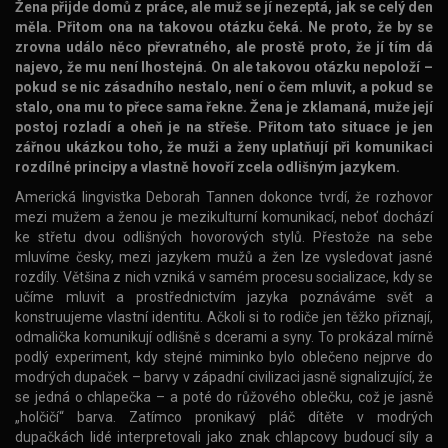
Žena přijde domů z práce, ale muž se jí nezeptá, jak se celý den
měla. Přitom ona na takovou otázku čeká. Ne proto, že by se
zrovna událo něco převratného, ale prostě proto, že jí tím dá
najevo, že mu není lhostejná. On ale takovou otázku nepoloží –
pokud se nic zásadního nestalo, není o čem mluvit, a pokud se
stalo, ona mu to přece sama řekne. Žena je zklamaná, muže její
postoj rozladí a oheň je na střeše. Přitom tato situace je jen
zářnou ukázkou toho, že muži a ženy uplatňují při komunikaci
rozdílné principy a vlastně hovoří zcela odlišným jazykem.
Americká lingvistka Deborah Tannen dokonce tvrdí, že rozhovor
mezi mužem a ženou je mezikulturní komunikací, neboť dochází
ke střetu dvou odlišných hovorových stylů. Přestože na sebe
mluvíme česky, mezi jazykem mužů a žen lze vysledovat jasné
rozdíly. Většina z nich vzniká v samém procesu socializace, kdy se
učíme mluvit a prostřednictvím jazyka poznáváme svět a
konstruujeme vlastní identitu. Ačkoli si to rodiče jen těžko přiznají,
odmalička komunikují odlišně s dcerami a syny. To prokázal mírně
podlý experiment, kdy stejné miminko bylo oblečeno nejprve do
modrých dupaček – barvy v západní civilizaci jasně signalizující, že
se jedná o chlapečka – a poté do růžového oblečku, což je jasně
„holčičí“ barva. Zatímco pronikavý pláč dítěte v modrých
dupačkách lidé interpretovali jako znak chlapcovy budoucí síly a