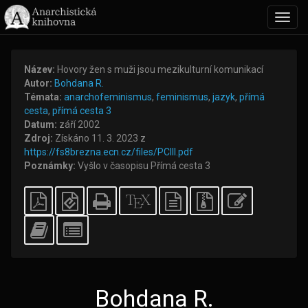
Toggl
navig
Název:
Hovory žen s muži jsou mezikulturní komunikací
Autor:
Bohdana R.
Témata:
anarchofeminismus
,
feminismus
,
jazyk
,
přímá
cesta
,
přímá cesta 3
Datum:
září 2002
Zdroj:
Získáno 11. 3. 2023 z
https://fs8brezna.ecn.cz/files/PCIII.pdf
Poznámky:
Vyšlo v časopisu Přímá cesta 3
Jednoduchá
EPUB
Samostatné
XeLaTeXový
obyčejný
Zdrojové
Upravuj
PDF
(pro
HTML
zdroj
textový
soubory
tento
mobilní
zdroj
s
text
Přidej
Vyber
zařízení)
přílohami
tento
jednotlivé
text
části
do
pro
bookbuilderu
bookbuilder
Bohdana R.