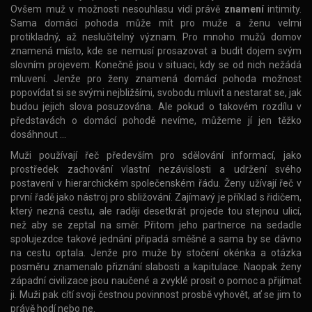
Ovšem muž v možnosti nesouhlasu vidí právě
znamení
intimity.
Sama domácí pohoda může mít pro muže a ženu velmi
protikladný, až neslučitelný význam. Pro mnoho mužů domov
znamená místo, kde se nemusí prosazovat a budit dojem svým
slovním projevem. Konečně jsou v situaci, kdy se od nich nežádá
mluvení. Jenže pro ženy znamená domácí pohoda možnost
popovídat si se svými nejbližšími, svobodu mluvit a nestarat se, jak
budou jejich slova posuzována. Ale pokud o takovém rozdílu v
představách o domácí pohodě nevíme, můžeme jí jen těžko
dosáhnout …
Muži používají řeč především pro sdělování informací, jako
prostředek zachování vlastní nezávislosti a udržení svého
postavení v hierarchickém společenském řádu. Ženy užívají řeč v
první řadě jako nástroj pro sbližování. Zajímavý je příklad s řidičem,
který nezná cestu, ale raději desetkrát projede tou stejnou ulicí,
než aby se zeptal na směr. Přitom jeho partnerce na sedadle
spolujezdce takové jednání připadá směšné a sama by se dávno
na cestu optala. Jenže pro muže by stočení okénka a otázka
posměru znamenalo přiznání slabosti a kapitulace. Naopak ženy
západní civilizace jsou naučené a zvyklé prosit o pomoc a přijímat
ji. Muži pak cítí svoji čestnou povinnost prosbě vyhovět, ať se jim to
právě hodí nebo ne.