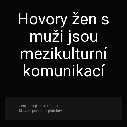
Hovory žen s
muži jsou
mezikulturní
komunikací
Ženy sdílejí, muži vládnou
Mluvení podporuje přátelství