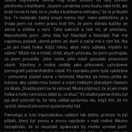
plechovku s kuličkami. Já jsem oznámila svou touhu také hrát, ale
bratr mi na to řekl, že si „holky s kuličkama nehrajou,“ že to je klučičí
hra. To nedávalo žádný smysl mému čtyř- nebo pětiletému já a
trvala jsem na svém právu hrát tím, že jsem sbírala kuličky ze
země a střílela s nimi. Táta zakročil a řekl mi, ať přestanu.
Neposlechla jsem. Jeho hlas byl hlasitější a hlasitější. Pak mě
najednou popadl, ulomil prkno ze dveří a začal mě s ním bít, řka
„Jsi jen malá holka. Když řeknu, abys něco udělala, myslím to
vážně.“ Mlátil mě a mlátil, chtěl, abych přiznala, že jsem pochopila,
co jsem provedla. Jeho vztek, jeho násilí upoutalo pozornost
všech. Všechny z rodiny seděly jako přikované, uchvácené
pornografií patriarchálního násilí. Po výprasku jsem byla vykázána
– přinucena zůstat sama v temnotě. Mamka za mnou přišla do
ložnice, aby utišila mou bolest a svým měkkým jižanským hlasem
mi říkala „Snažila jsem se tě varovat. Musíš přijmout, že jsi jen malá
holka a holky nemůžou dělat to, co kluci.“ Ve službě patriarchátu byl
její úkol potvrdit to, že táta udělal správnou věc, když tím, že mi
vyčinil, obnovil přirozený společenský řád.
Pamatuju si tuto traumatickou událost tak dobře, protože to byl
příběh, který byl znovu a znovu vyprávěn v naší rodině. Nikoho
nezajímalo, že to neustálé opakování by mohlo vyvolat post-