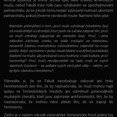
mužů, neboť Faludi tráví tolik času vyhýbáním se zpochybňování
patriarchátu, že se jí kvůli tomu nedaří zdůraznit nutnost ukončení
patriarchátu, pokud chceme osvobodit muže. Namísto toho píše:
Namísto přemýšlení o tom, proč muži odolávají ženskému boji
za svobodnější a zdravější život jsem se začala zabývat tím, proč
se muži zdráhají zapojovat do vlastního boje. Proč, i přes
náhodné záchvaty vzteku se stále zvyšující se intenzitou,
nenavrhli žádnou metodickou odůvodněnou odpověď na svoje
potíže: Když vezmeme v potaz neudržitelné a urážlivé požadavky
kladené na muže, aby prokázali svou hodnotu v naší kultuře, proč
nerevoltují? Proč muži neodpověděli na řadu zrad ve svých
vlastních životech – na selhání svých otců plnit sliby – něčím, co
by bylo obdobou feminismu?
Všimněte si, že se Faludi neodvažuje riskovat ani hněv
feministických žen tím, že by naznačovala, že muži mohou najít
spásu ve feministických hnutích, ani odmítnutí potenciálních
mužských čtenářů, kteří jsou zatvrzele antifeminističí, tím, že by
naznačovala, že mohou něco získat tím, že se zapojí do
feminismu.
Zatím je v našem národě vizionářské feministické hnutí jediný boj