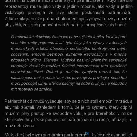
účastní na bolesti mužů zraněných patriarchátem, když falešně
reprezentují muže jako vždy a jedině mocné, jako vždy a jedině
získávající privilegia ze své slepé poslušnosti patriarchátu.
Zdůraznila jsem, že patriarchální ideologie vymývá mozky mužům,
aby věřili, že jejich panování nad ženami je prospěšné, když není:
Feministické aktivistky často jen potvrzují tuto logiku, kdybychom
neustále měly pojmenovávat tyto činy jako výrazy zvrácených
mocenských vztahů, obecného nedostatku kontroly nad svým
chováním, emoční bezmoci, extrémní iracionality a v mnoha
případech přímo šílenství. Mužské pasivní přijímání sexistické
ideologie dovoluje mužům falešně interpretovat toto narušené
chování pozitivně. Dokud je mužům vymýván mozek tak, že
násilné panování a zneužívání žen považují za privilegia, nebudou
moci pochopit újmu, kterou páchají na sobě či jiných, a nebudou
mít motivaci se změnit.
Patriarchát od mužů vyžaduje, aby se z nich stali emoční mrzáci, a
aby tak zůstali. Vzhledem k tomu, že je to systém, který odpírá
mužům plný přístup ke svobodné vůli, je pro kteréhokoliv muže
kterékoliv třídy těžké postavit se patriarchálnímu rodiči, ať už je jím
muž nebo žena.
[5]
Muž, který byl mým primárním partnerem
již více než dvanáct let