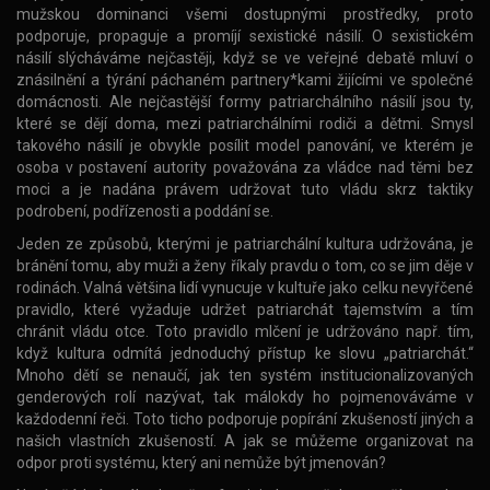
mužskou dominanci všemi dostupnými prostředky, proto
podporuje, propaguje a promíjí sexistické násilí. O sexistickém
násilí slýcháváme nejčastěji, když se ve veřejné debatě mluví o
znásilnění a týrání páchaném partnery*kami žijícími ve společné
domácnosti. Ale nejčastější formy patriarchálního násilí jsou ty,
které se dějí doma, mezi patriarchálními rodiči a dětmi. Smysl
takového násilí je obvykle posílit model panování, ve kterém je
osoba v postavení autority považována za vládce nad těmi bez
moci a je nadána právem udržovat tuto vládu skrz taktiky
podrobení, podřízenosti a poddání se.
Jeden ze způsobů, kterými je patriarchální kultura udržována, je
bránění tomu, aby muži a ženy říkaly pravdu o tom, co se jim děje v
rodinách. Valná většina lidí vynucuje v kultuře jako celku nevyřčené
pravidlo, které vyžaduje udržet patriarchát tajemstvím a tím
chránit vládu otce. Toto pravidlo mlčení je udržováno např. tím,
když kultura odmítá jednoduchý přístup ke slovu „patriarchát.“
Mnoho dětí se nenaučí, jak ten systém institucionalizovaných
genderových rolí nazývat, tak málokdy ho pojmenováváme v
každodenní řeči. Toto ticho podporuje popírání zkušeností jiných a
našich vlastních zkušeností. A jak se můžeme organizovat na
odpor proti systému, který ani nemůže být jmenován?