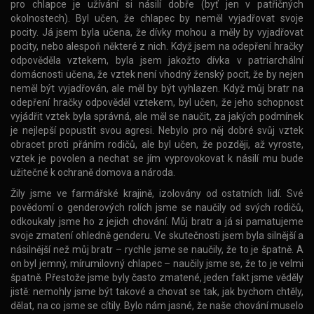
pro chlapce je užívání si násilí dobře (byť jen v patřičných
okolnostech). Byl učen, že chlapec by neměl vyjadřovat svoje
pocity. Já jsem byla učena, že dívky mohou a měly by vyjadřovat
pocity, nebo alespoň některé z nich. Když jsem na odepření hračky
odpověděla vztekem, byla jsem jakožto dívka v patriarchální
domácnosti učena, že vztek není vhodný ženský pocit, že by nejen
neměl být vyjadřován, ale měl by být vyhlazen. Když můj bratr na
odepření hračky odpověděl vztekem, byl učen, že jeho schopnost
vyjádřit vztek byla správná, ale měl se naučit, za jakých podmínek
je nejlepší popustit svou agresi. Nebylo pro něj dobré svůj vztek
obracet proti přáním rodičů, ale byl učen, že později, až vyroste,
vztek je povolen a nechat se jím vyprovokovat k násilí mu bude
užitečné k ochraně domova a národa.
Žily jsme ve farmářské krajině, izolovány od ostatních lidí. Své
povědomí o genderových rolích jsme se naučily od svých rodičů,
odkoukaly jsme ho z jejich chování. Můj bratr a já si pamatujeme
svoje zmatení ohledně genderu. Ve skutečnosti jsem byla silnější a
násilnější než můj bratr – rychle jsme se naučily, že to je špatně. A
on byl jemný, mírumilovný chlapec – naučily jsme se, že to je velmi
špatně. Přestože jsme byly často zmatené, jeden fakt jsme věděly
jistě: nemohly jsme být takové a chovat se tak, jak bychom chtěly,
dělat, na co jsme se cítily. Bylo nám jasné, že naše chování muselo