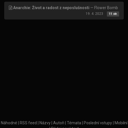
Anarchie: Život a radost z neposlušnosti
— Flower Bomb
19. 4. 2023
11 str.
Náhodné
|
RSS feed
|
Názvy
|
Autoři
|
Témata
|
Poslední vstupy
|
Mobilní