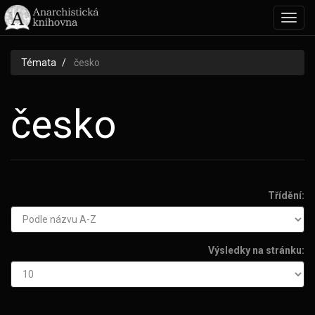
Toggl
navig
Témata
česko
česko
Třídění:
Výsledky na stránku: