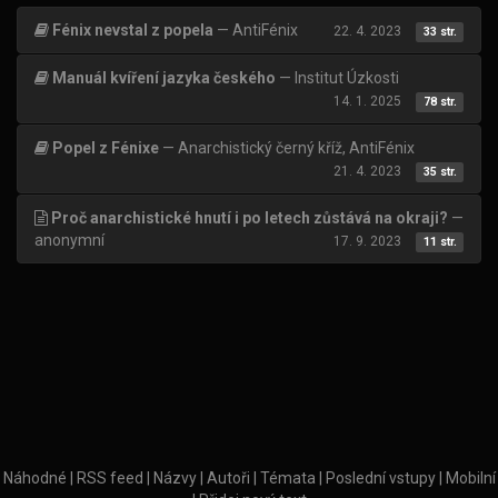
Fénix nevstal z popela
— AntiFénix
22. 4. 2023
33 str.
Manuál kvíření jazyka českého
— Institut Úzkosti
14. 1. 2025
78 str.
Popel z Fénixe
— Anarchistický černý kříž, AntiFénix
21. 4. 2023
35 str.
Proč anarchistické hnutí i po letech zůstává na okraji?
—
anonymní
17. 9. 2023
11 str.
Náhodné
|
RSS feed
|
Názvy
|
Autoři
|
Témata
|
Poslední vstupy
|
Mobilní