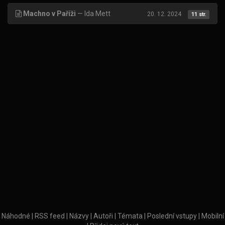
Machno v Paříži
— Ida Mett
20. 12. 2024
11 str.
Náhodné
|
RSS feed
|
Názvy
|
Autoři
|
Témata
|
Poslední vstupy
|
Mobilní